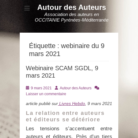
Autour des Auteurs
Association des auteurs en
OCCITANIE Pyrénées-Méditerranée
Étiquette :
webinaire du 9
mars 2021
Webinaire SCAM SGDL, 9
mars 2021
Posté
Auteur
9 mars 2021
Autour des Auteurs
le
Laisser un commentaire
article publié sur
Livres Hebdo
, 9 mars 2021
La relation entre auteurs
et éditeurs se détériore
Les tensions s’accentuent entre
auteurs et éditeurs. Près d’un tiers