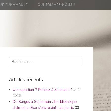
UE FUNAMBULE
QUI SOMMES-NOUS ?
Recherche
pour
:
Articles récents
Une question ? Pensez à Sindbad !
4 août
2026
De Borges à Superman : la bibliothèque
d’Umberto Eco s’ouvre enfin au public
30