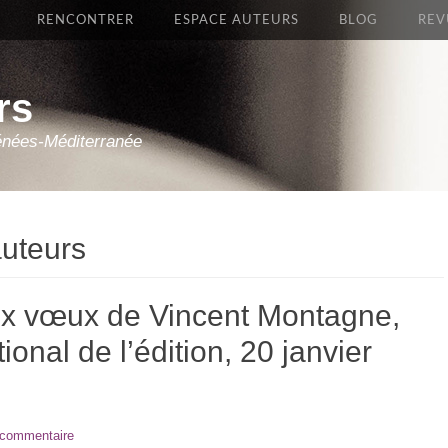
RENCONTRER
ESPACE AUTEURS
BLOG
REV
rs
énées-Méditerranée
auteurs
ux vœux de Vincent Montagne,
onal de l’édition, 20 janvier
 commentaire