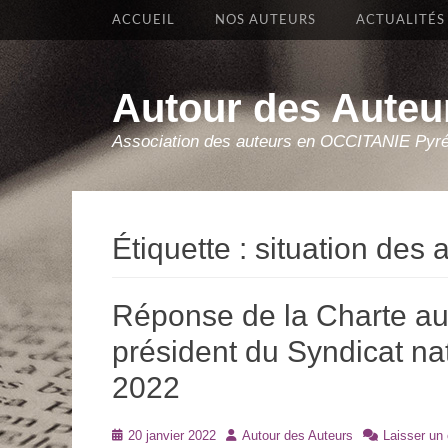
Premier Menu
Aller
ACCUEIL
NOS AUTEURS
ACTUALITÉS
au
contenu
Autour des Auteu
Association des auteurs en OCCITANIE Pyr
Étiquette :
situation des 
Réponse de la Charte a
président du Syndicat nati
2022
Posté
Auteur
20 janvier 2022
Autour des Auteurs
Laisser un