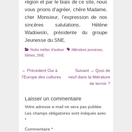
région et par le biais de ce site, nous
vous prions d’agréer, chère Madame,
cher Monsieur, l’expression de nos
sincères salutations. Hélène
Wadowski, présidente du groupe
Jeunesse du SNE.
Catégories
Tags
Notre métier d'auteur
littérature jeunesse
,
Nîmes
,
SNE
Navigation
Article
Article
← Précédent
Oui à
Suivant →
Quoi de
de
précédent
suivant
l'Europe des cultures
neuf dans la littérature
:
:
de terroir ?
l’article
Laisser un commentaire
Votre adresse e-mail ne sera pas publiée.
Les champs obligatoires sont indiqués avec
*
Commentaire
*