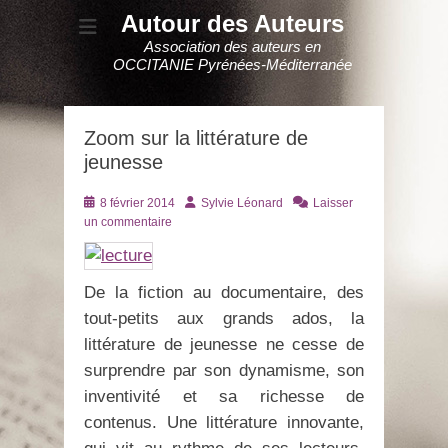
Autour des Auteurs
Association des auteurs en
OCCITANIE Pyrénées-Méditerranée
Zoom sur la littérature de
jeunesse
Posté
Auteur
8 février 2014
Sylvie Léonard
Laisser
le
un commentaire
De la fiction au documentaire, des
tout-petits aux grands ados, la
littérature de jeunesse ne cesse de
surprendre par son dynamisme, son
inventivité et sa richesse de
contenus. Une littérature innovante,