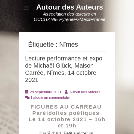
Autour des Auteurs
Association des auteurs en
OCCITANIE Pyrénées-Méditerranée
Étiquette :
Nîmes
Lecture performance et expo
de Michaël Glück, Maison
Carrée, Nîmes, 14 octobre
2021
Posté
Auteur
29 septembre 2021
Autour des Auteurs
le
Laisser un commentaire
FIGURES AU CARREAU
Paréidolies poétiques
Le 14 octobre 2021 – 16h
et 19h
Carré d’Art
, Petit auditorium,