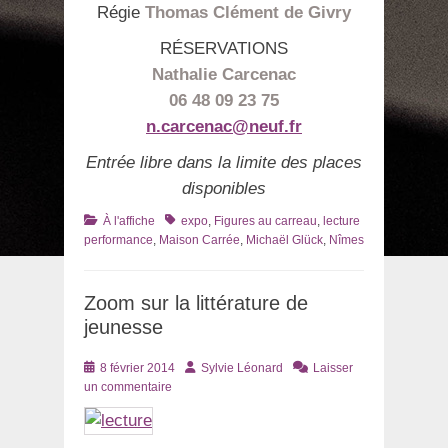
Régie
Thomas Clément de Givry
RÉSERVATIONS
Nathalie Carcenac
06 48 09 23 75
n.carcenac@neuf.fr
Entrée libre dans la limite des places
disponibles
Catégories
Tags
À l'affiche
expo
,
Figures au carreau
,
lecture
performance
,
Maison Carrée
,
Michaël Glück
,
Nîmes
Zoom sur la littérature de
jeunesse
Posté
Auteur
8 février 2014
Sylvie Léonard
Laisser
le
un commentaire