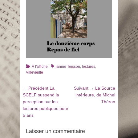
Catégories
Tags
À l'affiche
janine Teisson
,
lectures
,
Villevieille
Navigation
Article
Article
← Précédent
La
Suivant →
La Source
de
précédent
suivant
SCELF suspend la
intérieure, de Michel
:
:
perception sur les
Théron
l’article
lectures publiques pour
5 ans
Laisser un commentaire