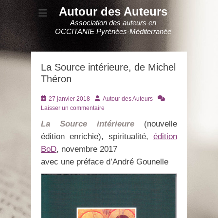
Autour des Auteurs
Association des auteurs en
OCCITANIE Pyrénées-Méditerranée
La Source intérieure, de Michel
Théron
Posté
Auteur
27 janvier 2018
Autour des Auteurs
le
Laisser un commentaire
La Source intérieure
(nouvelle
édition enrichie), spiritualité,
édition
BoD
, novembre 2017
avec une préface d’André Gounelle