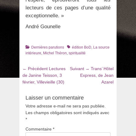
lecteurs de ces pages d’une qualité
exceptionnelle. »
André Gounelle
Catégories
Tags
Dernières parutions
édition BoD
,
La source
intérieure
,
Michel Théron
,
spiritualité
Navigation
Article
Article
← Précédent
Lectures
Suivant →
Trans’ Hôtel
de
précédent
suivant
de Janine Teisson, 3
Express, de Jean
:
:
février, Villevieille (30)
Azarel
l’article
Laisser un commentaire
Votre adresse e-mail ne sera pas publiée.
Les champs obligatoires sont indiqués avec
*
Commentaire
*