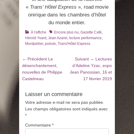
«
Trans’ Hôtel Express
», road movie
onirique dans les chambres d’hôtel
du monde entier.
Catégories
Tags
À l'affiche
Encore plus nu
,
Gazette Café
,
Hérold Yvard
,
Jean Azarel
,
lecture performance
,
Montpellier
,
poésie
,
Trans'Hôtel Express
Navigation
Article
Article
← Précédent
Le
Suivant →
Lectures
de
précédent
suivant
désenchantement,
d’Adeline Yzac, expo
:
:
nouvelles de Philippe
Jean Panossian, 16 et
l’article
Castelneau
17 février 2019
Laisser un commentaire
Votre adresse e-mail ne sera pas publiée.
Les champs obligatoires sont indiqués avec
*
Commentaire
*