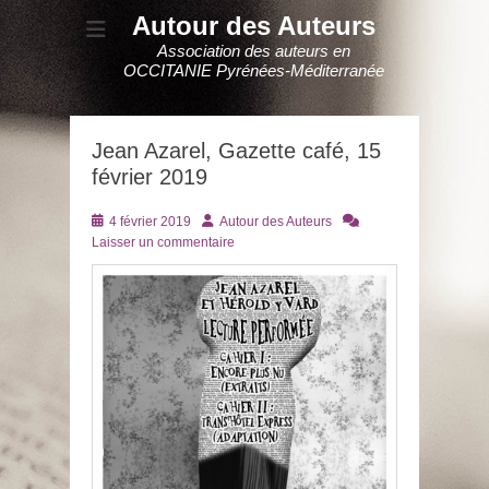
Autour des Auteurs
Association des auteurs en
OCCITANIE Pyrénées-Méditerranée
Jean Azarel, Gazette café, 15
février 2019
Posté
Auteur
4 février 2019
Autour des Auteurs
le
Laisser un commentaire