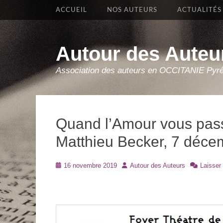
Premier Menu
Aller
ACCUEIL
NOS AUTEURS
ACTUALITÉS
au
contenu
Autour des Auteu
Association des auteurs en OCCITANIE Pyr
Quand l’Amour vous pass
Matthieu Becker, 7 déc
Posté
Auteur
16 novembre 2019
Autour des Auteurs
Laisser
le