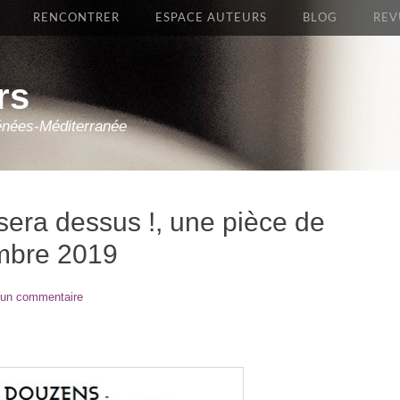
RENCONTRER
ESPACE AUTEURS
BLOG
REV
rs
énées-Méditerranée
era dessus !, une pièce de
embre 2019
 un commentaire