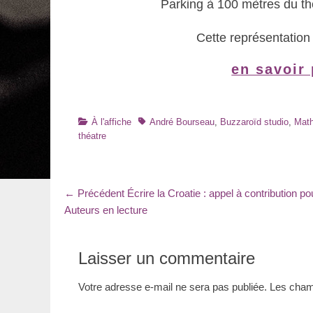
Parking à 100 mètres du th
Cette représentation 
en savoir 
Catégories
Tags
À l'affiche
André Bourseau
,
Buzzaroïd studio
,
Math
théatre
Navigation
Article
← Précédent
Écrire la Croatie : appel à contribution po
précédent
Auteurs en lecture
de
:
l’article
Laisser un commentaire
Votre adresse e-mail ne sera pas publiée.
Les champ