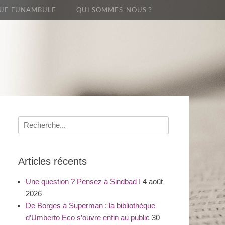
UE FUNAMBULE
QUI SOMMES-NOUS ?
Recherche
pour
:
Articles récents
Une question ? Pensez à Sindbad !
4 août
2026
De Borges à Superman : la bibliothèque
d’Umberto Eco s’ouvre enfin au public
30