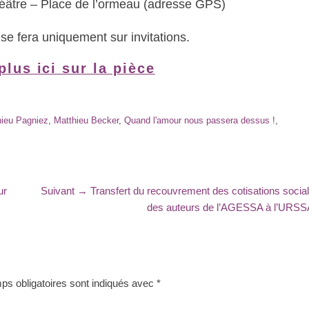
éâtre – Place de l’ormeau (adresse GPS)
se fera uniquement sur invitations.
plus ici sur la pièce
ieu Pagniez
,
Matthieu Becker
,
Quand l'amour nous passera dessus !
,
Article
ur
Suivant →
Transfert du recouvrement des cotisations socia
suivant
des auteurs de l’AGESSA à l’URS
:
s obligatoires sont indiqués avec
*