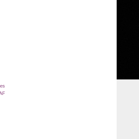
les
SAF