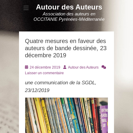
Autour des Auteurs
Association des auteurs en
OCCITANIE Pyrénées-Méditerranée
Quatre mesures en faveur des
auteurs de bande dessinée, 23
décembre 2019
Posté
Auteur
24 décembre 2019
Autour des Auteurs
le
Laisser un commentaire
une communication de la SGDL,
23/12/2019