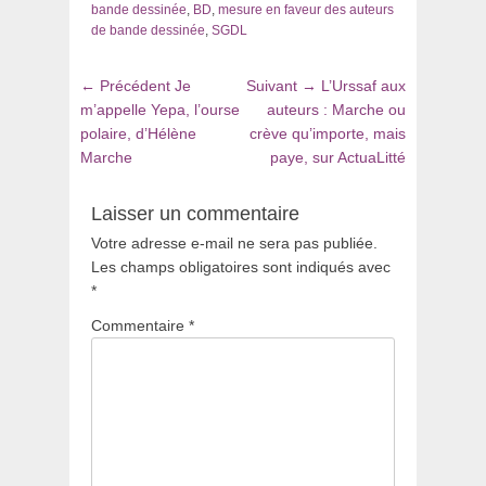
bande dessinée
,
BD
,
mesure en faveur des auteurs
de bande dessinée
,
SGDL
Navigation
Article
Article
← Précédent
Je
Suivant →
L’Urssaf aux
de
précédent
suivant
m’appelle Yepa, l’ourse
auteurs : Marche ou
:
:
polaire, d’Hélène
crève qu’importe, mais
l’article
Marche
paye, sur ActuaLitté
Laisser un commentaire
Votre adresse e-mail ne sera pas publiée.
Les champs obligatoires sont indiqués avec
*
Commentaire
*