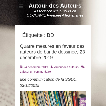
Autour des Auteurs
Association des auteurs en
OCCITANIE Pyrénées-Méditerranée
Étiquette :
BD
Quatre mesures en faveur des
auteurs de bande dessinée, 23
décembre 2019
Posté
Auteur
24 décembre 2019
Autour des Auteurs
le
Laisser un commentaire
une communication de la SGDL,
23/12/2019