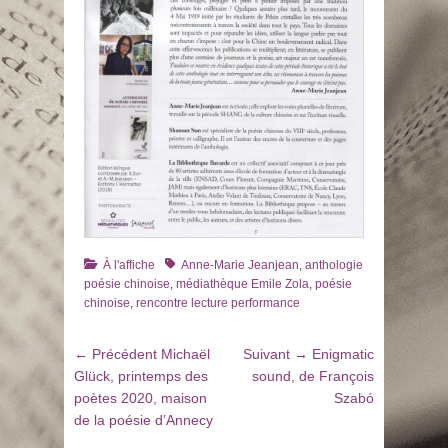
Catégories
Tags
À l'affiche
Anne-Marie Jeanjean
,
anthologie
poésie chinoise
,
médiathèque Emile Zola
,
poésie
chinoise
,
rencontre lecture performance
Navigation
Article
Article
← Précédent
Michaël
Suivant →
Enigmatic
de
précédent
suivant
Glück, printemps des
sound, de François
:
:
poètes 2020, maison
Szabó
l’article
de la poésie d’Annecy