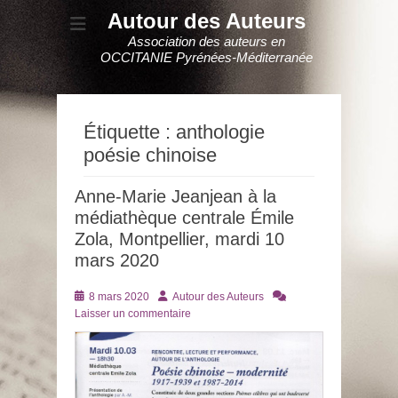
Autour des Auteurs
Association des auteurs en
OCCITANIE Pyrénées-Méditerranée
Étiquette :
anthologie
poésie chinoise
Anne-Marie Jeanjean à la
médiathèque centrale Émile
Zola, Montpellier, mardi 10
mars 2020
Posté
Auteur
8 mars 2020
Autour des Auteurs
le
Laisser un commentaire