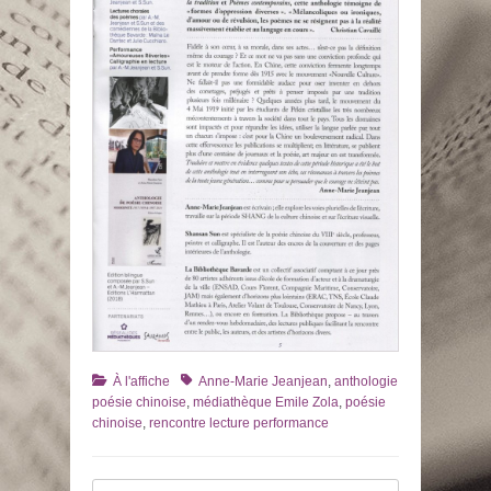
Catégories
Tags
À l'affiche
Anne-Marie Jeanjean
,
anthologie
poésie chinoise
,
médiathèque Emile Zola
,
poésie
chinoise
,
rencontre lecture performance
Recherche