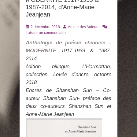
1987-2014, d’Anne-Marie
Jeanjean
Posté
Auteur
2 décembre 2018
Autour des Auteurs
le
Laisser un commentaire
Anthologie de poésie chinoise –
MODERNITÉ
1917-1939 & 1987-
2014
édition bilingue, L’Harmattan,
collection. Levée d’ancre
,
octobre
2018
Encres de Shanshan Sun – C
o-
auteur Shanshan Sun- préface des
deux co-auteurs Shanshan Sun et
Anne-Marie Jeanjean