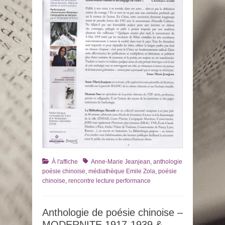
Catégories
Tags
À l'affiche
Anne-Marie Jeanjean
,
anthologie
poésie chinoise
,
médiathèque Emile Zola
,
poésie
chinoise
,
rencontre lecture performance
Anthologie de poésie chinoise –
MODERNITE 1917-1939 &