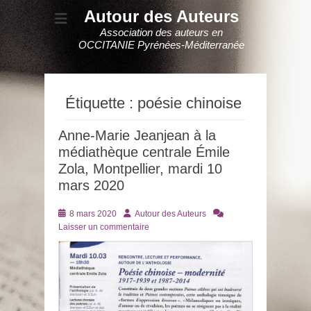
Autour des Auteurs
Association des auteurs en
OCCITANIE Pyrénées-Méditerranée
Étiquette :
poésie chinoise
Anne-Marie Jeanjean à la
médiathèque centrale Émile
Zola, Montpellier, mardi 10
mars 2020
Posté
Auteur
8 mars 2020
Autour des Auteurs
le
Laisser un commentaire