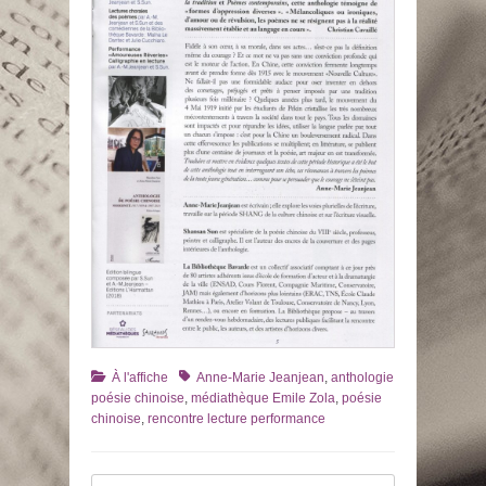
Catégories
Tags
À l'affiche
Anne-Marie Jeanjean
,
anthologie
poésie chinoise
,
médiathèque Emile Zola
,
poésie
chinoise
,
rencontre lecture performance
Recherche