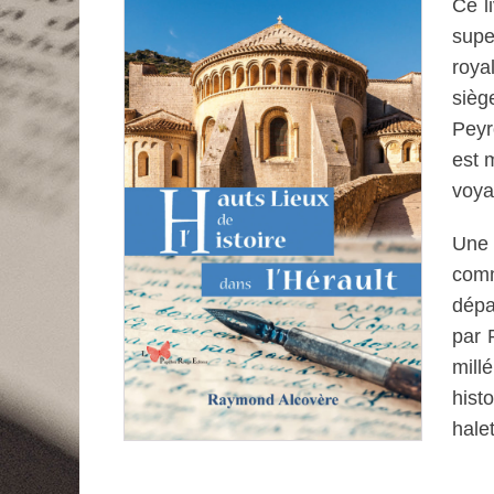
Ce li
supe
roya
sièg
Peyr
est 
voyag
Une 
com
dépa
par 
mill
hist
hale