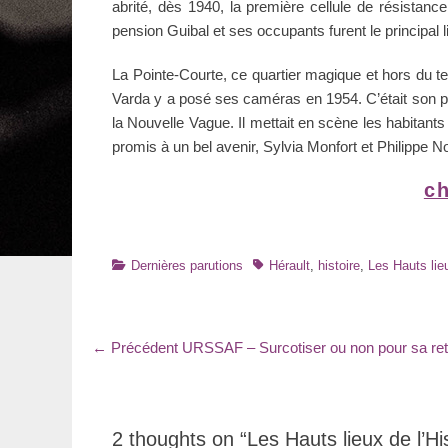
abrité, dès 1940, la première cellule de résistan
pension Guibal et ses occupants furent le principal
La Pointe-Courte, ce quartier magique et hors du 
Varda y a posé ses caméras en 1954. C’était son p
la Nouvelle Vague. Il mettait en scène les habitants
promis à un bel avenir, Sylvia Monfort et Philippe No
ch
Catégories
Tags
Dernières parutions
Hérault
,
histoire
,
Les Hauts lieu
Navigation
Article
← Précédent
URSSAF – Surcotiser ou non pour sa retr
précédent
de
:
l’article
2 thoughts on “Les Hauts lieux de l’H