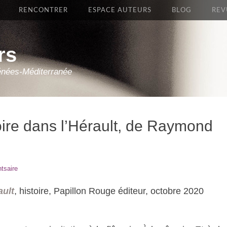
RENCONTRER
ESPACE AUTEURS
BLOG
REV
rs
énées-Méditerranée
toire dans l’Hérault, de Raymond
tsaire
ault
, histoire, Papillon Rouge éditeur, octobre 2020