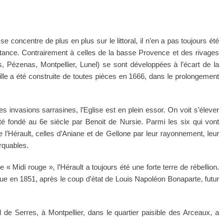
e concentre de plus en plus sur le littoral, il n’en a pas toujours été
istance. Contrairement à celles de la basse Provence et des rivages
ers, Pézenas, Montpellier, Lunel) se sont développées à l’écart de la
ille a été construite de toutes pièces en 1666, dans le prolongement
 invasions sarrasines, l’Eglise est en plein essor. On voit s’élever
té fondé au 6e siècle par Benoit de Nursie. Parmi les six qui vont
 de l’Hérault, celles d’Aniane et de Gellone par leur rayonnement, leur
arquables.
 « Midi rouge », l’Hérault a toujours été une forte terre de rébellion.
gue en 1851, après le coup d’état de Louis Napoléon Bonaparte, futur
 de Serres, à Montpellier, dans le quartier paisible des Arceaux, a