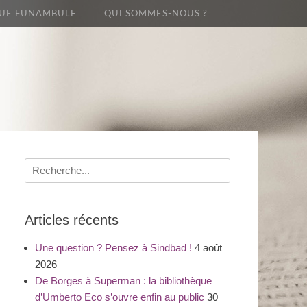
UE FUNAMBULE
QUI SOMMES-NOUS ?
Recherche
pour
:
Articles récents
Une question ? Pensez à Sindbad !
4 août
2026
De Borges à Superman : la bibliothèque
d’Umberto Eco s’ouvre enfin au public
30