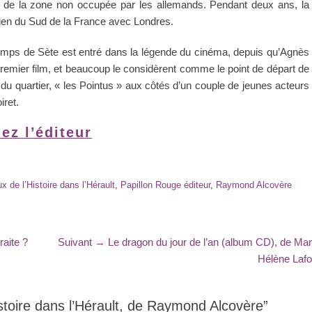
ce de la zone non occupée par les allemands. Pendant deux ans, la
 lien du Sud de la France avec Londres.
temps de Sète est entré dans la légende du cinéma, depuis qu’Agnès
remier film, et beaucoup le considèrent comme le point de départ de
 du quartier, « les Pointus » aux côtés d’un couple de jeunes acteurs
iret.
ez l’éditeur
x de l’Histoire dans l’Hérault
,
Papillon Rouge éditeur
,
Raymond Alcovère
Article
aite ?
Suivant →
Le dragon du jour de l’an (album CD), de Mar
suivant
Hélène Laf
:
istoire dans l’Hérault, de Raymond Alcovère”