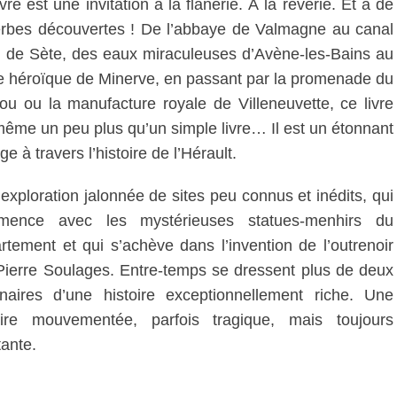
vre est une invitation à la flânerie. À la rêverie. Et à de
rbes découvertes ! De l’abbaye de Valmagne au canal
l de Sète, des eaux miraculeuses d’Avène-les-Bains au
e héroïque de Minerve, en passant par la promenade du
ou ou la manufacture royale de Villeneuvette, ce livre
même un peu plus qu’un simple livre… Il est un étonnant
e à travers l’histoire de l’Hérault.
exploration jalonnée de sites peu connus et inédits, qui
mence avec les mystérieuses statues-menhirs du
rtement et qui s’achève dans l’invention de l’outrenoir
Pierre Soulages. Entre-temps se dressent plus de deux
énaires d’une histoire exceptionnellement riche. Une
oire mouvementée, parfois tragique, mais toujours
tante.