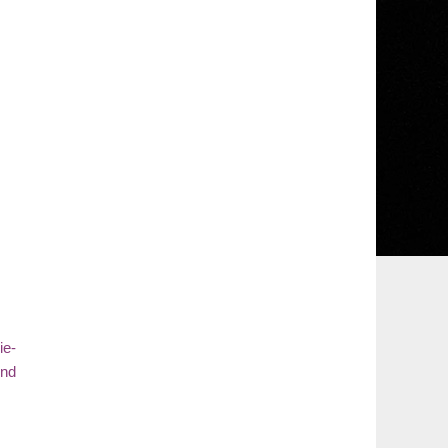
ie-
ond