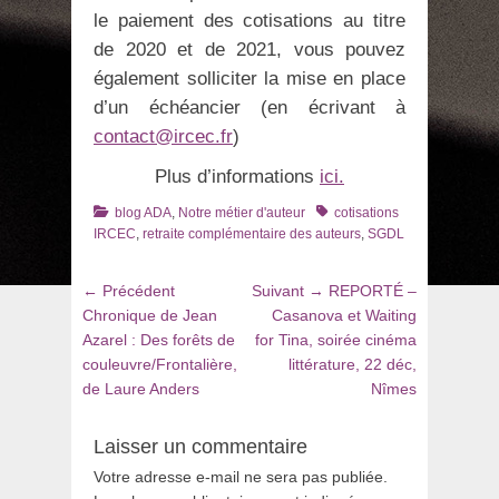
le paiement des cotisations au titre
de 2020 et de 2021, vous pouvez
également solliciter la mise en place
d’un échéancier (en écrivant à
contact@ircec.fr
)
Plus d’informations
ici.
Catégories
Tags
blog ADA
,
Notre métier d'auteur
cotisations
IRCEC
,
retraite complémentaire des auteurs
,
SGDL
Navigation
Article
Article
← Précédent
Suivant →
REPORTÉ –
de
précédent
suivant
Chronique de Jean
Casanova et Waiting
:
:
Azarel : Des forêts de
for Tina, soirée cinéma
l’article
couleuvre/Frontalière,
littérature, 22 déc,
de Laure Anders
Nîmes
Laisser un commentaire
Votre adresse e-mail ne sera pas publiée.