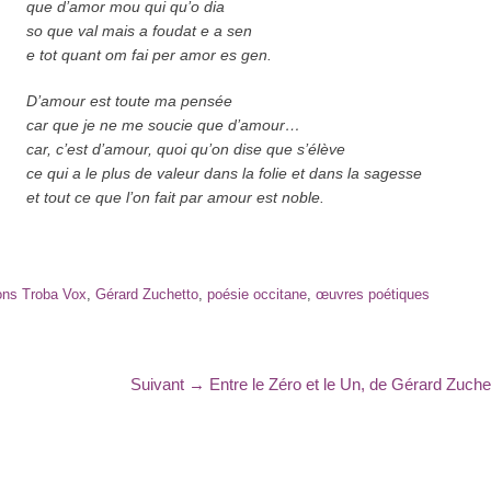
que d’amor mou qui qu’o dia
so que val mais a foudat e a sen
e tot quant om fai per amor es gen.
D’amour est toute ma pensée
car que je ne me soucie que d’amour…
car, c’est d’amour, quoi qu’on dise que s’élève
ce qui a le plus de valeur dans la folie et dans la sagesse
et tout ce que l’on fait par amour est noble.
ions Troba Vox
,
Gérard Zuchetto
,
poésie occitane
,
œuvres poétiques
Article
Suivant →
Entre le Zéro et le Un, de Gérard Zuche
suivant
: