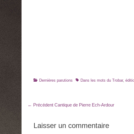
Catégories
Tags
Dernières parutions
Dans les mots du Trobar
,
édit
Navigation
Article
← Précédent
Cantique de Pierre Ech-Ardour
précédent
de
:
l’article
Laisser un commentaire