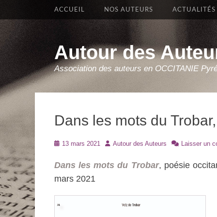
Premier Menu
Aller
ACCUEIL
NOS AUTEURS
ACTUALITÉS
au
contenu
Autour des Auteu
Association des auteurs en OCCITANIE Pyr
Dans les mots du Trobar
Posté
Auteur
13 mars 2021
Autour des Auteurs
Laisser un 
le
Dans les mots du Trobar
, poésie occita
mars 2021