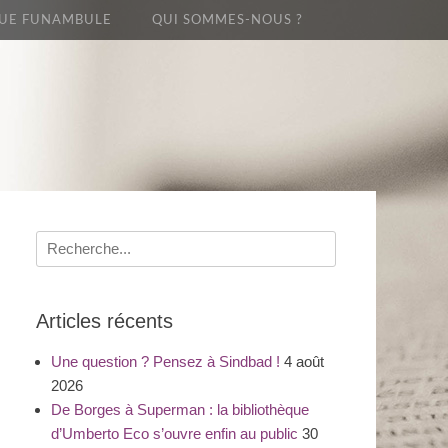
UE FUNAMBULE
QUI SOMMES-NOUS ?
Recherche
pour
:
Articles récents
Une question ? Pensez à Sindbad !
4 août
2026
De Borges à Superman : la bibliothèque
d’Umberto Eco s’ouvre enfin au public
30