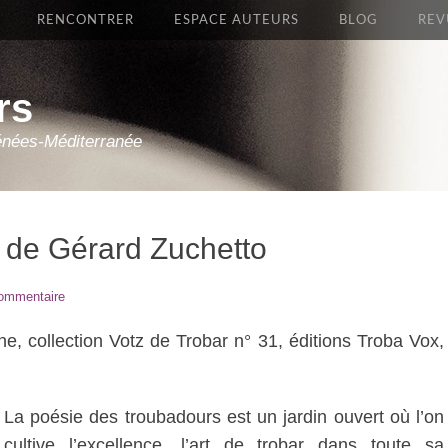
RENCONTRER
ESPACE AUTEURS
BLOG
REV
rs
énées-Méditerranée
, de Gérard Zuchetto
commentaire
ne, collection Votz de Trobar n° 31, éditions Troba Vox,
La poésie des troubadours est un jardin ouvert où l’on
cultive l’excellence, l’art de trobar dans toute sa