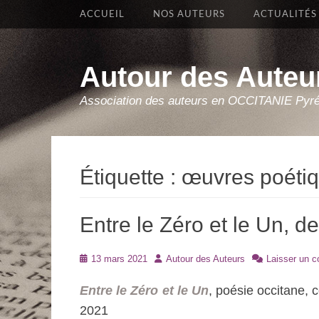
Premier Menu
Aller
ACCUEIL
NOS AUTEURS
ACTUALITÉS
au
contenu
Autour des Auteu
Association des auteurs en OCCITANIE Pyr
Étiquette :
œuvres poéti
Entre le Zéro et le Un, d
Posté
Auteur
13 mars 2021
Autour des Auteurs
Laisser un 
le
Entre le Zéro et le Un
, poésie occitane, 
2021