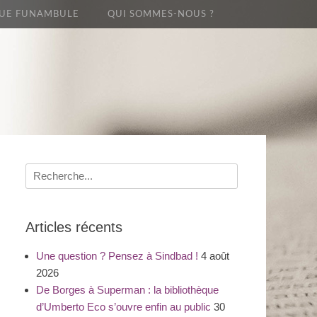
UE FUNAMBULE
QUI SOMMES-NOUS ?
Recherche
pour
:
Articles récents
Une question ? Pensez à Sindbad !
4 août
2026
De Borges à Superman : la bibliothèque
d’Umberto Eco s’ouvre enfin au public
30