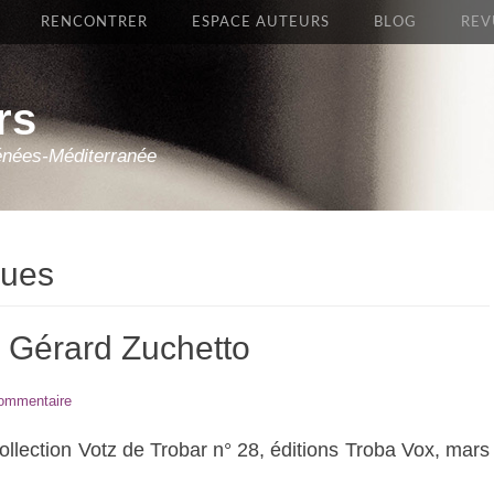
RENCONTRER
ESPACE AUTEURS
BLOG
REV
rs
énées-Méditerranée
ques
e Gérard Zuchetto
commentaire
collection Votz de Trobar n° 28, éditions Troba Vox, mars