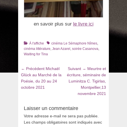
en savoir plus sur
le livre ici
Catégories
Tags
À l'affiche
cinéma Le Sémaphore Nîmes
,
cinéma littérature
,
Jean Azarel
,
soirée Casanova
,
Waiting for Tina
Navigation
Article
Article
← Précédent
Michaël
Suivant →
Meurtre et
de
précédent
suivant
Glück au Marché de la
écriture, séminaire de
:
:
Poésie, du 20 au 24
Luminitza C. Tigirlas,
l’article
octobre 2021
Montpellier,13
novembre 2021
Laisser un commentaire
Votre adresse e-mail ne sera pas publiée.
Les champs obligatoires sont indiqués avec