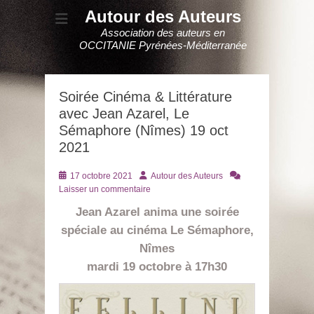
Autour des Auteurs
Association des auteurs en
OCCITANIE Pyrénées-Méditerranée
Soirée Cinéma & Littérature
avec Jean Azarel, Le
Sémaphore (Nîmes) 19 oct
2021
Posté
Auteur
17 octobre 2021
Autour des Auteurs
le
Laisser un commentaire
Jean Azarel anima une soirée
spéciale
au cinéma
Le Sémaphore,
Nîmes
mardi 19 octobre à 17h30