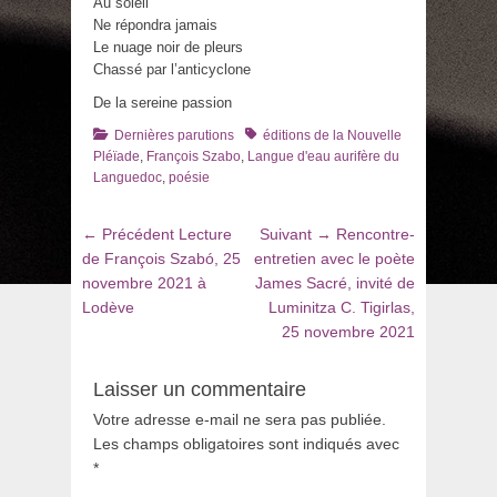
Au soleil
Ne répondra jamais
Le nuage noir de pleurs
Chassé par l’anticyclone
De la sereine passion
Catégories
Tags
Dernières parutions
éditions de la Nouvelle
Pléïade
,
François Szabo
,
Langue d'eau aurifère du
Languedoc
,
poésie
Navigation
Article
Article
← Précédent
Lecture
Suivant →
Rencontre-
de
précédent
suivant
de François Szabó, 25
entretien avec le poète
:
:
novembre 2021 à
James Sacré, invité de
l’article
Lodève
Luminitza C. Tigirlas,
25 novembre 2021
Laisser un commentaire
Votre adresse e-mail ne sera pas publiée.
Les champs obligatoires sont indiqués avec
*