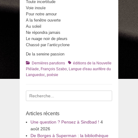
Toute incertitude
Voie inouïe
Pour notre amour
A la fenêtre ouverte
Au soleil
Ne répondra jamais
Le nuage noir de pleurs
Chassé par l’anticyclone
De la sereine passion
Catégories
Tags
Dernières parutions
éditions de la Nouvelle
Pléïade
,
François Szabo
,
Langue d'eau aurifère du
Languedoc
,
poésie
Recherche
pour
:
Articles récents
Une question ? Pensez à Sindbad !
4
août 2026
De Borges à Superman : la bibliothèque