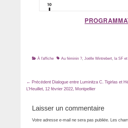
PROGRAMMATI
Catégories
Tags
À l'affiche
Au féminin ?
,
Joëlle Wintrebert
,
la SF et
Navigation
Article
← Précédent
Dialogue entre Luminitza C. Tigirlas et H
précédent
L’Heuillet, 12 février 2022, Montpellier
de
:
l’article
Laisser un commentaire
Votre adresse e-mail ne sera pas publiée.
Les champ