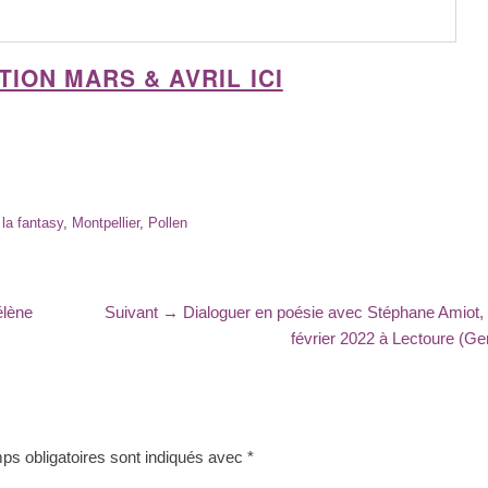
ON MARS & AVRIL ICI
 la fantasy
,
Montpellier
,
Pollen
Article
élène
Suivant →
Dialoguer en poésie avec Stéphane Amiot,
suivant
février 2022 à Lectoure (Ge
:
s obligatoires sont indiqués avec
*