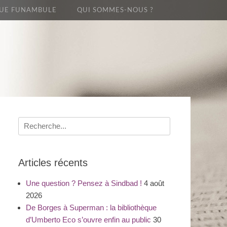
UE FUNAMBULE
QUI SOMMES-NOUS ?
Recherche
pour
:
Articles récents
Une question ? Pensez à Sindbad !
4 août
2026
De Borges à Superman : la bibliothèque
d’Umberto Eco s’ouvre enfin au public
30