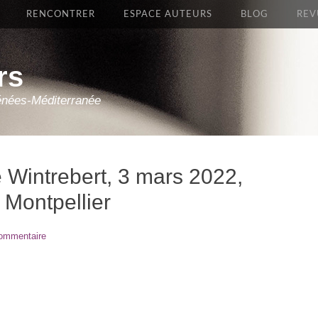
RENCONTRER
ESPACE AUTEURS
BLOG
REV
rs
énées-Méditerranée
 Wintrebert, 3 mars 2022,
 Montpellier
commentaire