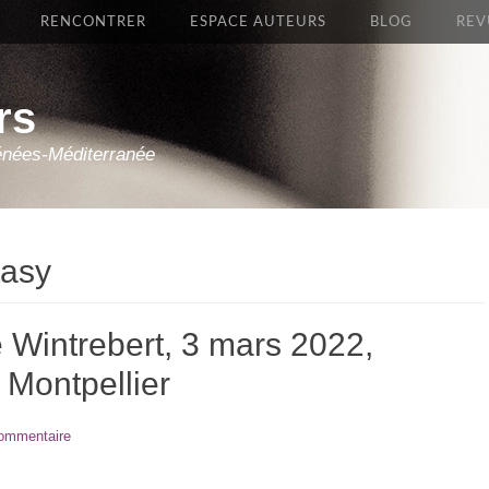
RENCONTRER
ESPACE AUTEURS
BLOG
REV
rs
énées-Méditerranée
tasy
 Wintrebert, 3 mars 2022,
 Montpellier
commentaire