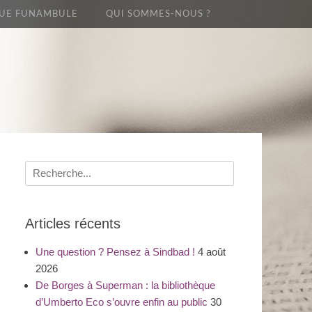
UE FUNAMBULE
QUI SOMMES-NOUS ?
Recherche
pour
:
Articles récents
Une question ? Pensez à Sindbad !
4 août
2026
De Borges à Superman : la bibliothèque
d’Umberto Eco s’ouvre enfin au public
30