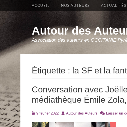
Premier Menu
Aller
ACCUEIL
NOS AUTEURS
ACTUALITÉS
au
contenu
Autour des Auteu
Association des auteurs en OCCITANIE Pyr
Étiquette :
la SF et la fan
Conversation avec Joëlle
médiathèque Émile Zola,
Posté
Auteur
9 février 2022
Autour des Auteurs
Laisser un 
le