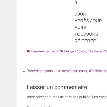
9
JOUR
APRÈS JOUR
AUBE
TOUJOURS
RÉITÉRÉE
Catégories
Tags
Dernières parutions
François Szabo
,
Obsidiana Pr
Navigation
Article
← Précédent
Lyana – Un destin particulier, d’Hélène 
précédent
de
:
l’article
Laisser un commentaire
Votre adresse e-mail ne sera pas publiée.
Les champ