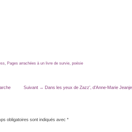
ess
,
Pages arrachées à un livre de survie
,
poésie
Article
Marche
Suivant →
Dans les yeux de Zazz’, d’Anne-Marie Jeanj
suivant
:
s obligatoires sont indiqués avec
*