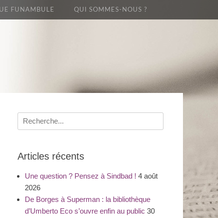
UE FUNAMBULE
QUI SOMMES-NOUS ?
Recherche
pour
:
Articles récents
Une question ? Pensez à Sindbad !
4 août
2026
De Borges à Superman : la bibliothèque
d’Umberto Eco s’ouvre enfin au public
30