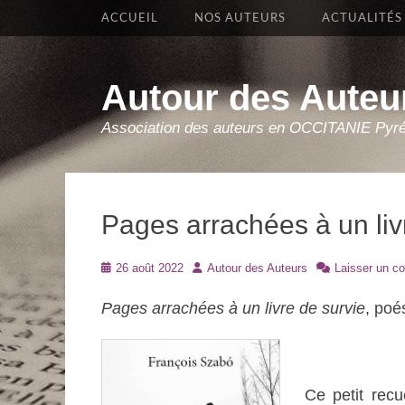
Premier Menu
Aller
ACCUEIL
NOS AUTEURS
ACTUALITÉS
au
contenu
Autour des Auteu
Association des auteurs en OCCITANIE Pyr
Pages arrachées à un liv
Posté
Auteur
26 août 2022
Autour des Auteurs
Laisser un c
le
Pages arrachées à un livre de survie
, poé
Ce petit recu