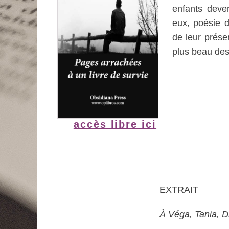
enfants deve
eux, poésie d
de leur présen
plus beau de
accès libre ici
EXTRAIT
À Véga, Tania, Dim