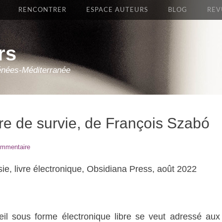
RENCONTRER
ESPACE AUTEURS
BLOG
REV
rs
énées-Méditerranée
re de survie, de François Szabó
ommentaire
sie, livre électronique, Obsidiana Press, août 2022
eil sous forme électronique libre se veut adressé aux