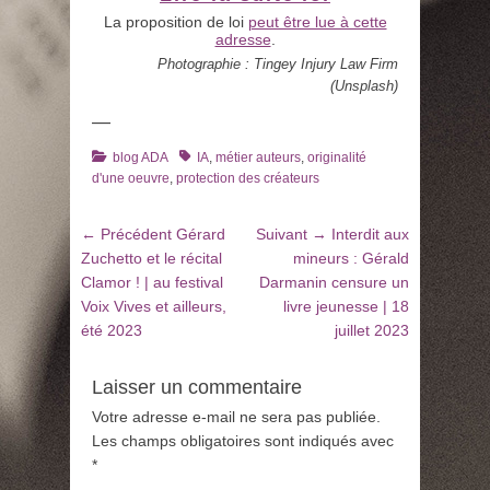
La proposition de loi
peut être lue à cette
adresse
.
Photographie : Tingey Injury Law Firm
(Unsplash)
—
Catégories
Tags
blog ADA
IA
,
métier auteurs
,
originalité
d'une oeuvre
,
protection des créateurs
Navigation
Article
Article
← Précédent
Gérard
Suivant →
Interdit aux
de
précédent
suivant
Zuchetto et le récital
mineurs : Gérald
:
:
Clamor ! | au festival
Darmanin censure un
l’article
Voix Vives et ailleurs,
livre jeunesse | 18
été 2023
juillet 2023
Laisser un commentaire
Votre adresse e-mail ne sera pas publiée.
Les champs obligatoires sont indiqués avec
*