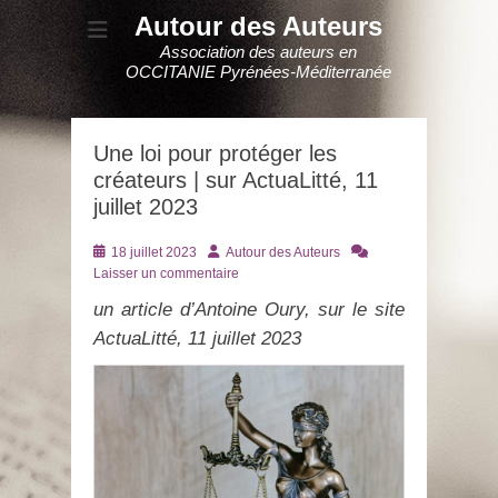
Autour des Auteurs
Association des auteurs en
OCCITANIE Pyrénées-Méditerranée
Une loi pour protéger les
créateurs | sur ActuaLitté, 11
juillet 2023
Posté
Auteur
18 juillet 2023
Autour des Auteurs
le
Laisser un commentaire
un article d’Antoine Oury, sur le site
ActuaLitté, 11 juillet 2023