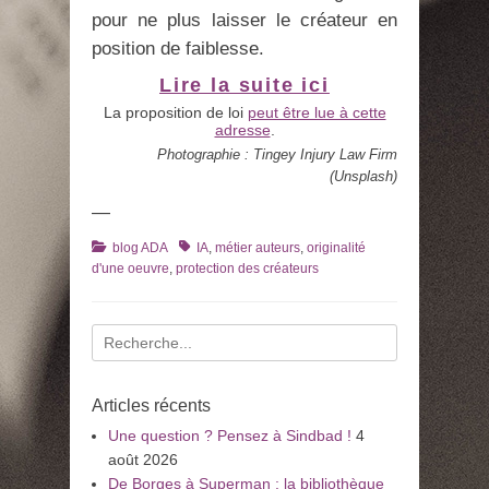
pour ne plus laisser le créateur en
position de faiblesse.
Lire la suite ici
La proposition de loi
peut être lue à cette
adresse
.
Photographie : Tingey Injury Law Firm
(Unsplash)
—
Catégories
Tags
blog ADA
IA
,
métier auteurs
,
originalité
d'une oeuvre
,
protection des créateurs
Recherche
pour
:
Articles récents
Une question ? Pensez à Sindbad !
4
août 2026
De Borges à Superman : la bibliothèque