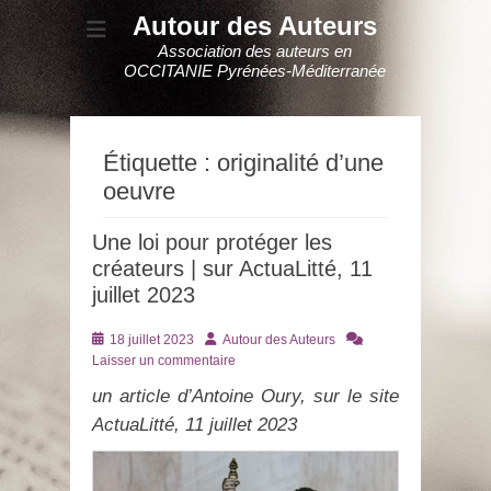
Autour des Auteurs
Association des auteurs en
OCCITANIE Pyrénées-Méditerranée
Étiquette :
originalité d’une
oeuvre
Une loi pour protéger les
créateurs | sur ActuaLitté, 11
juillet 2023
Posté
Auteur
18 juillet 2023
Autour des Auteurs
le
Laisser un commentaire
un article d’Antoine Oury, sur le site
ActuaLitté, 11 juillet 2023