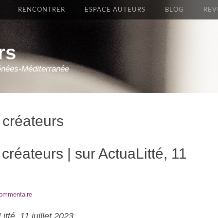
RENCONTRER
ESPACE AUTEURS
BLOG
REV
rs
énées-Méditerranée
 créateurs
créateurs | sur ActuaLitté, 11
commentaire
itté, 11 juillet 2023