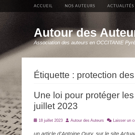
Premier Menu
Aller
ACCUEIL
NOS AUTEURS
ACTUALITÉS
au
contenu
Autour des Auteu
Association des auteurs en OCCITANIE Pyr
Étiquette :
protection des
Une loi pour protéger les 
juillet 2023
Posté
Auteur
18 juillet 2023
Autour des Auteurs
Laisser un 
le
un article d’Antoine Oury, sur le site ActuaL