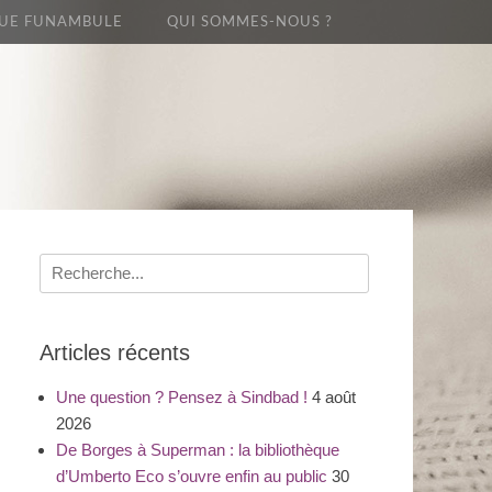
UE FUNAMBULE
QUI SOMMES-NOUS ?
Recherche
pour
:
Articles récents
Une question ? Pensez à Sindbad !
4 août
2026
De Borges à Superman : la bibliothèque
d’Umberto Eco s’ouvre enfin au public
30