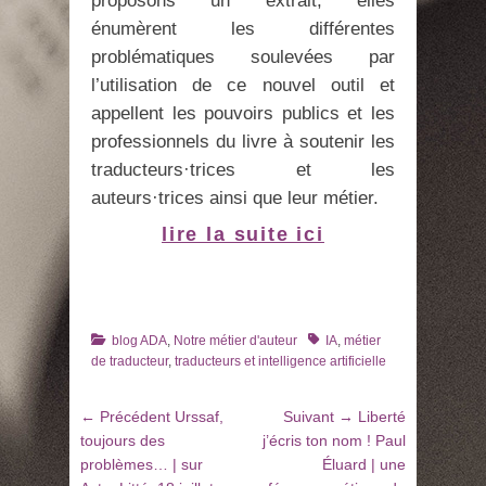
proposons un extrait, elles
énumèrent les différentes
problématiques soulevées par
l’utilisation de ce nouvel outil et
appellent les pouvoirs publics et les
professionnels du livre à soutenir les
traducteurs·trices et les
auteurs·trices ainsi que leur métier.
lire la suite ici
Catégories
Tags
blog ADA
,
Notre métier d'auteur
IA
,
métier
de traducteur
,
traducteurs et intelligence artificielle
Navigation
Article
Article
← Précédent
Urssaf,
Suivant →
Liberté
de
précédent
suivant
toujours des
j’écris ton nom ! Paul
:
:
problèmes… | sur
Éluard | une
l’article