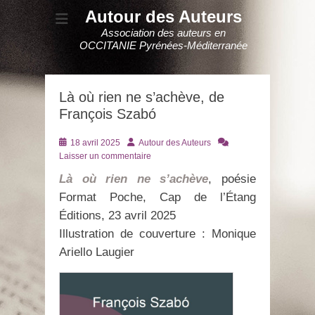
Autour des Auteurs
Association des auteurs en
OCCITANIE Pyrénées-Méditerranée
Là où rien ne s’achève, de
François Szabó
Posté
Auteur
18 avril 2025
Autour des Auteurs
le
Laisser un commentaire
Là où rien ne s’achève
, poésie
Format Poche, Cap de l’Étang
Éditions, 23 avril 2025
Illustration de couverture : Monique
Ariello Laugier