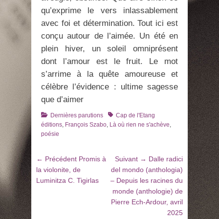
qu’exprime le vers inlassablement
avec foi et détermination. Tout ici est
conçu autour de l’aimée. Un été en
plein hiver, un soleil omniprésent
dont l’amour est le fruit. Le mot
s’arrime à la quête amoureuse et
célèbre l’évidence : ultime sagesse
que d’aimer
Catégories
Tags
Dernières parutions
Cap de l'Etang
éditions
,
François Szabo
,
Là où rien ne s'achève
,
poésie
Navigation
Article
Article
← Précédent
Promis à
Suivant →
Dalle radici
de
précédent
suivant
la violonite, de
del mondo (anthologia)
:
:
Luminitza C. Tigirlas
– Depuis les racines du
l’article
monde (anthologie) de
Pierre Ech-Ardour, avril
2025