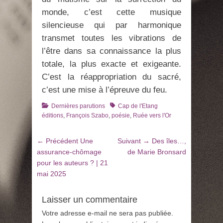
monde, c’est cette musique
silencieuse qui par harmonique
transmet toutes les vibrations de
l’être dans sa connaissance la plus
totale, la plus exacte et exigeante.
C’est la réappropriation du sacré,
c’est une mise à l’épreuve du feu.
Catégories
Tags
Dernières parutions
Cap de l'Etang
éditions
,
François Szabo
,
poésie
,
Ruée vers l'Or
Navigation
Article
Article
← Précédent
Une
Suivant →
Des îles…,
de
précédent
suivant
assurance-chômage
de Marie Bronsard
:
:
pour les auteurs ? | 21
l’article
mai 2025
Laisser un commentaire
Votre adresse e-mail ne sera pas publiée.