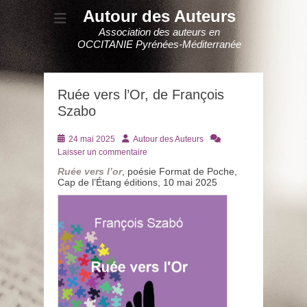
Autour des Auteurs
Association des auteurs en
OCCITANIE Pyrénées-Méditerranée
Ruée vers l’Or, de François
Szabo
Posté
Auteur
24 mai 2025
Autour des Auteurs
le
Laisser un commentaire
Ruée vers l’or
, poésie Format de Poche,
Cap de l’Étang éditions, 10 mai 2025