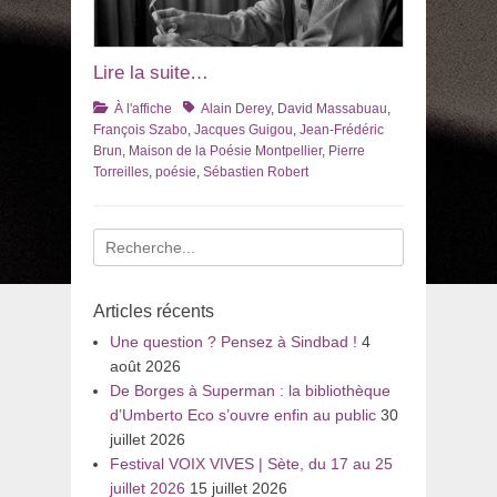
Lire la suite…
Catégories
Tags
À l'affiche
Alain Derey
,
David Massabuau
,
François Szabo
,
Jacques Guigou
,
Jean-Frédéric
Brun
,
Maison de la Poésie Montpellier
,
Pierre
Torreilles
,
poésie
,
Sébastien Robert
Recherche
pour
:
Articles récents
Une question ? Pensez à Sindbad !
4
août 2026
De Borges à Superman : la bibliothèque
d’Umberto Eco s’ouvre enfin au public
30
juillet 2026
Festival VOIX VIVES | Sète, du 17 au 25
juillet 2026
15 juillet 2026