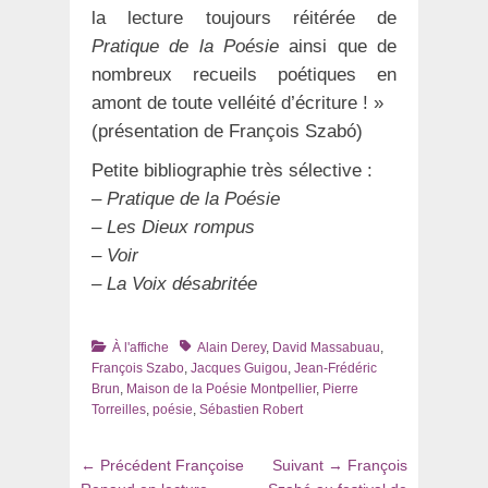
la lecture toujours réitérée de
Pratique de la Poésie
ainsi que de
nombreux recueils poétiques en
amont de toute velléité d’écriture ! »
(présentation de François Szabó)
Petite bibliographie très sélective :
– Pratique de la Poésie
– Les Dieux rompus
– Voir
– La Voix désabritée
Catégories
Tags
À l'affiche
Alain Derey
,
David Massabuau
,
François Szabo
,
Jacques Guigou
,
Jean-Frédéric
Brun
,
Maison de la Poésie Montpellier
,
Pierre
Torreilles
,
poésie
,
Sébastien Robert
Navigation
Article
Article
← Précédent
Françoise
Suivant →
François
précédent
suivant