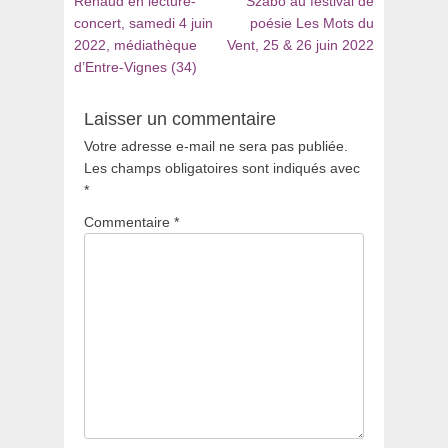
de
Renaud en lecture-
Szabó au festival de
:
:
concert, samedi 4 juin
poésie Les Mots du
l’article
2022, médiathèque
Vent, 25 & 26 juin 2022
d’Entre-Vignes (34)
Laisser un commentaire
Votre adresse e-mail ne sera pas publiée.
Les champs obligatoires sont indiqués avec
*
Commentaire
*