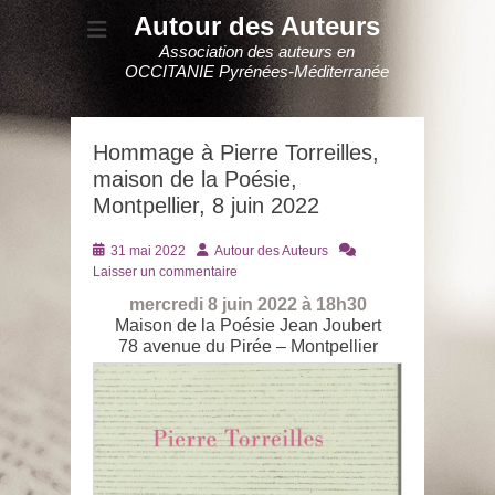
Autour des Auteurs
Association des auteurs en
OCCITANIE Pyrénées-Méditerranée
Hommage à Pierre Torreilles,
maison de la Poésie,
Montpellier, 8 juin 2022
Posté
Auteur
31 mai 2022
Autour des Auteurs
le
Laisser un commentaire
mercredi 8 juin 2022 à 18h30
Maison de la Poésie Jean Joubert
78 avenue du Pirée – Montpellier