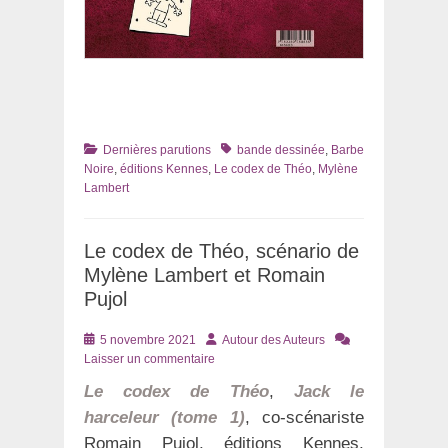
Catégories
Tags
Dernières parutions
bande dessinée
,
Barbe
Noire
,
éditions Kennes
,
Le codex de Théo
,
Mylène
Lambert
Le codex de Théo, scénario de
Mylène Lambert et Romain
Pujol
Posté
Auteur
5 novembre 2021
Autour des Auteurs
le
Laisser un commentaire
Le codex de Théo
,
Jack le
harceleur (tome 1)
, co-scénariste
Romain Pujol, éditions Kennes,