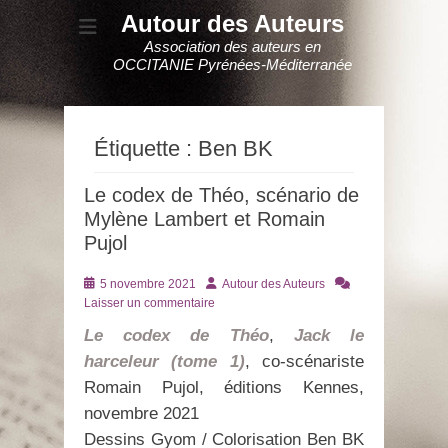
Autour des Auteurs
Association des auteurs en
OCCITANIE Pyrénées-Méditerranée
Étiquette :
Ben BK
Le codex de Théo, scénario de
Mylène Lambert et Romain
Pujol
Posté
Auteur
5 novembre 2021
Autour des Auteurs
le
Laisser un commentaire
Le codex de Théo
,
Jack le
harceleur (tome 1)
, co-scénariste
Romain Pujol, éditions Kennes,
novembre 2021
Dessins Gyom / Colorisation Ben BK