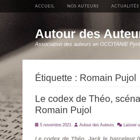
Premier Menu
Aller
ACCUEIL
NOS AUTEURS
ACTUALITÉS
au
contenu
Autour des Auteu
Association des auteurs en OCCITANIE Pyr
Étiquette :
Romain Pujol
Le codex de Théo, scéna
Romain Pujol
Posté
Auteur
5 novembre 2021
Autour des Auteurs
Laisser 
le
Le codex de Théo
,
Jack le harceleur 