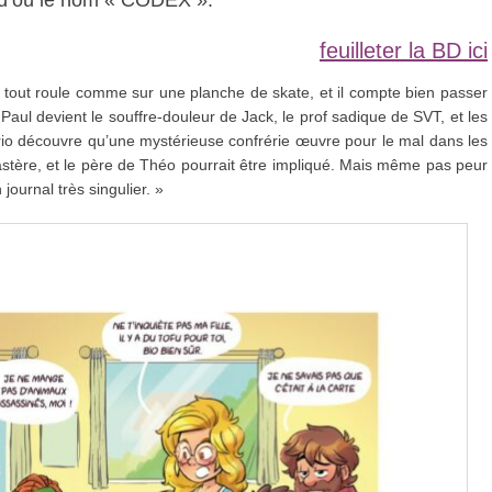
d, d’où le nom « CODEX ».
feuilleter la BD ici
, tout roule comme sur une planche de skate, et il compte bien passer
aul devient le souffre-douleur de Jack, le prof sadique de SVT, et les
e trio découvre qu’une mystérieuse confrérie œuvre pour le mal dans les
astère, et le père de Théo pourrait être impliqué. Mais même pas peur
ournal très singulier. »