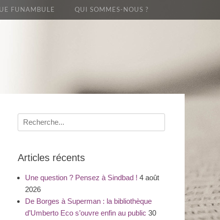
UE FUNAMBULE
QUI SOMMES-NOUS ?
Recherche
pour
:
Articles récents
Une question ? Pensez à Sindbad !
4 août
2026
De Borges à Superman : la bibliothèque
d’Umberto Eco s’ouvre enfin au public
30