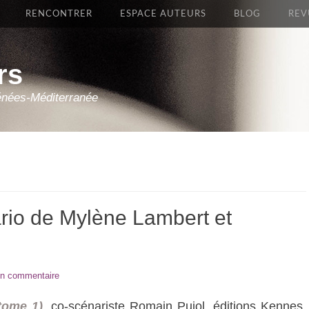
RENCONTRER
ESPACE AUTEURS
BLOG
REV
rs
énées-Méditerranée
rio de Mylène Lambert et
un commentaire
(tome 1)
, co-scénariste Romain Pujol, éditions Kennes,