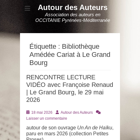
Autour des Auteurs
Association des auteurs en
OCCITANIE Pyrénées-Méditerranée
Étiquette :
Bibliothèque
Amédée Cariat à Le Grand
Bourg
RENCONTRE LECTURE
VIDÉO avec Françoise Renaud
| Le Grand Bourg, le 29 mai
2026
Posté
Auteur
18 mai 2026
Autour des Auteurs
le
Laisser un commentaire
autour de son ouvrage
Un An de Haïku
,
paru en mars 2026 (collection Petites
Proses)