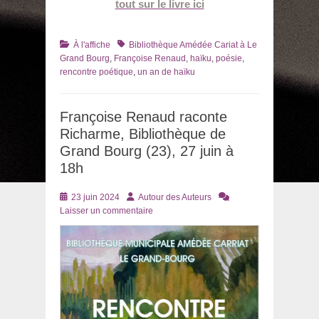
tout sur le livre ici
Catégories
Tags
À l'affiche
Bibliothèque Amédée Cariat à Le
Grand Bourg
,
Françoise Renaud
,
haïku
,
poésie
,
rencontre poétique
,
un an de haïku
Françoise Renaud raconte
Richarme, Bibliothèque de
Grand Bourg (23), 27 juin à
18h
Posté
Auteur
23 juin 2024
Autour des Auteurs
le
Laisser un commentaire