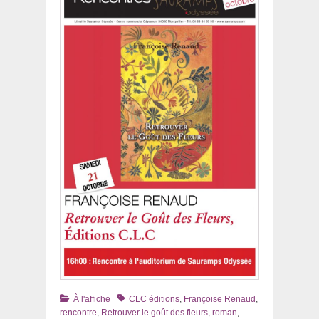
Catégories
Tags
À l'affiche
CLC éditions
,
Françoise Renaud
,
rencontre
,
Retrouver le goût des fleurs
,
roman
,