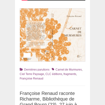
Catégories
Tags
Dernières parutions
Carnet de Murmures
,
Ciel Terre Paysage
,
CLC éditions
,
fragments
,
Françoise Renaud
Françoise Renaud raconte
Richarme, Bibliothèque de
Grand Bourg (23), 27 juin à