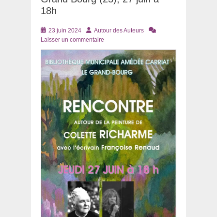
18h
Posté
Auteur
23 juin 2024
Autour des Auteurs
le
Laisser un commentaire