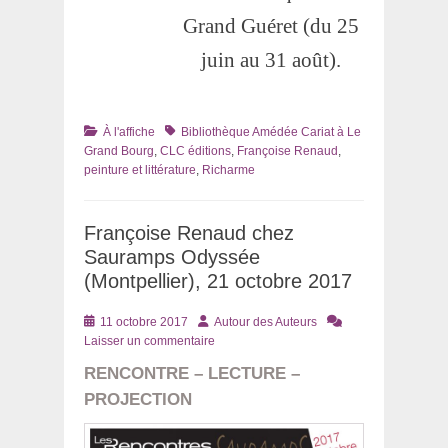
Grand Guéret (du 25
juin au 31 août).
Catégories
Tags
À l'affiche
Bibliothèque Amédée Cariat à Le
Grand Bourg
,
CLC éditions
,
Françoise Renaud
,
peinture et littérature
,
Richarme
Françoise Renaud chez
Sauramps Odyssée
(Montpellier), 21 octobre 2017
Posté
Auteur
11 octobre 2017
Autour des Auteurs
le
Laisser un commentaire
RENCONTRE – LECTURE –
PROJECTION