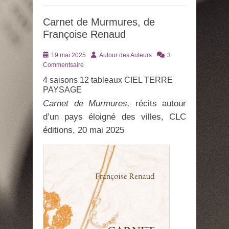
Carnet de Murmures, de
Françoise Renaud
Posté
Auteur
19 mai 2025
Autour des Auteurs
3
le
Commentsaire
4 saisons 12 tableaux CIEL TERRE
PAYSAGE
Carnet de Murmures,
récits autour
d’un pays éloigné des villes, CLC
éditions, 20 mai 2025