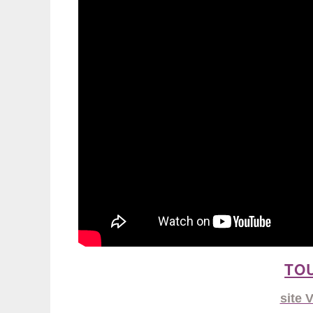
TOU
site 