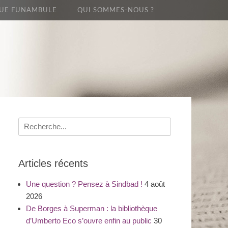
UE FUNAMBULE
QUI SOMMES-NOUS ?
Recherche
pour
:
Articles récents
Une question ? Pensez à Sindbad !
4 août
2026
De Borges à Superman : la bibliothèque
d’Umberto Eco s’ouvre enfin au public
30