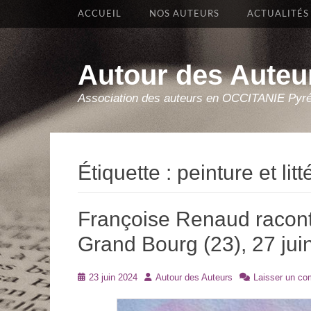
Premier Menu
Aller
ACCUEIL
NOS AUTEURS
ACTUALITÉS
au
contenu
Autour des Auteu
Association des auteurs en OCCITANIE Pyr
Étiquette :
peinture et litt
Françoise Renaud racont
Grand Bourg (23), 27 jui
Posté
Auteur
23 juin 2024
Autour des Auteurs
Laisser un co
le