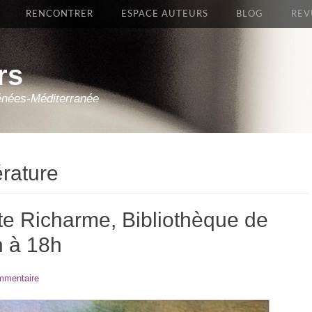
RENCONTRER
ESPACE AUTEURS
BLOG
REV
rs
énées-Méditerranée
érature
e Richarme, Bibliothèque de
n à 18h
mmentaire