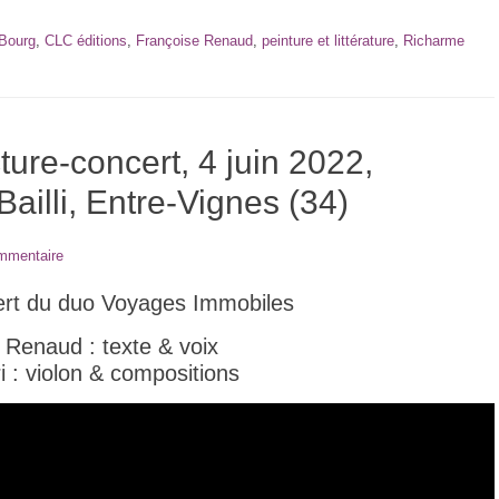
 Bourg
,
CLC éditions
,
Françoise Renaud
,
peinture et littérature
,
Richarme
ure-concert, 4 juin 2022,
illi, Entre-Vignes (34)
ommentaire
ert du duo Voyages Immobiles
 Renaud : texte & voix
i : violon & compositions