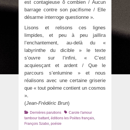
est contagieuse ô combien / Aucun
barrage contre son pacifisme / Elle
désarme interroge questionne ».
Lisons et relisons ces lignes
limpides, et peu à peu jaillira
l’enchantement, au-delà du «
labyrinthe du dicible » le texte
s’ouvre sur l’infini, « C’est
acquiesçant et ardent / Que le
parcours s’enlumine » et nous
réalisons avec une certaine griserie
que « tout poème contient un cosmos
».
(
Jean-Frédéric Brun
)
Catégories
Tags
Dernières parutions
Carole l'amour
tambour battant
,
éditions les Poètes français
,
François Szabo
,
poésie