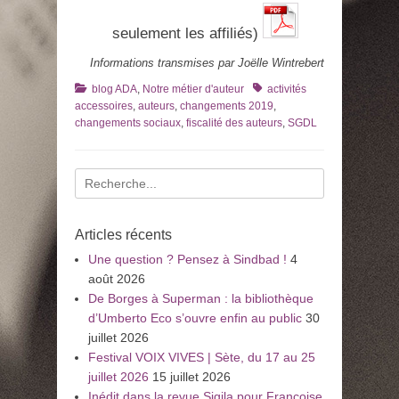
seulement les affiliés)
Informations transmises par Joëlle Wintrebert
Catégories
Tags
blog ADA
,
Notre métier d'auteur
activités
accessoires
,
auteurs
,
changements 2019
,
changements sociaux
,
fiscalité des auteurs
,
SGDL
Recherche
pour
:
Articles récents
Une question ? Pensez à Sindbad !
4
août 2026
De Borges à Superman : la bibliothèque
d’Umberto Eco s’ouvre enfin au public
30
juillet 2026
Festival VOIX VIVES | Sète, du 17 au 25
juillet 2026
15 juillet 2026
Inédit dans la revue Sigila pour Françoise