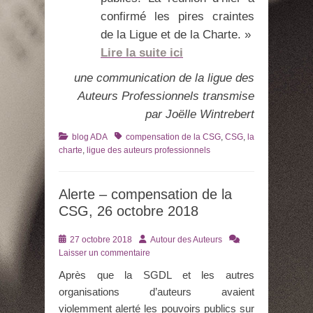
confirmé les pires craintes
de la Ligue et de la Charte. »
Lire la suite ici
une communication de la ligue des
Auteurs Professionnels transmise
par Joëlle Wintrebert
Catégories
Tags
blog ADA
compensation de la CSG
,
CSG
,
la
charte
,
ligue des auteurs professionnels
Alerte – compensation de la
CSG, 26 octobre 2018
Posté
Auteur
27 octobre 2018
Autour des Auteurs
le
Laisser un commentaire
Après que la SGDL et les autres
organisations d’auteurs avaient
violemment alerté les pouvoirs publics sur