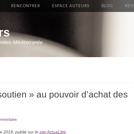
RENCONTRER
ESPACE AUTEURS
BLOG
REV
rs
énées-Méditerranée
outien » au pouvoir d’achat des
mmentaire
i 2019, publié sur le
site ActuaLitté
.