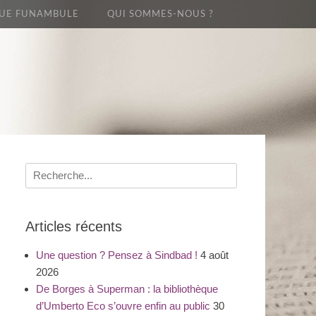
UE FUNAMBULE
QUI SOMMES-NOUS ?
Recherche
pour
:
Articles récents
Une question ? Pensez à Sindbad !
4 août
2026
De Borges à Superman : la bibliothèque
d’Umberto Eco s’ouvre enfin au public
30