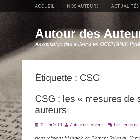
Premier Menu
Aller
ACCUEIL
NOS AUTEURS
ACTUALITÉS
au
contenu
Autour des Auteu
Association des auteurs en OCCITANIE Pyr
Étiquette :
CSG
CSG : les « mesures de s
auteurs
Posté
Auteur
11 mai 2019
Autour des Auteurs
Laisser un co
le
Nous relayons ici l’article de Clément Solym du 10 ma