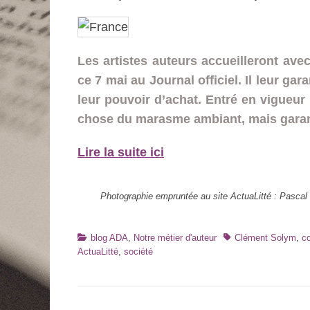
Les artistes auteurs accueilleront av
ce 7 mai au Journal officiel. Il leur gara
leur pouvoir d’achat. Entré en vigueur 
chose du marasme ambiant, mais garant
Lire la suite ici
Photographie empruntée au site ActuaLitté : Pascal M
Catégories
Tags
blog ADA
,
Notre métier d'auteur
Clément Solym
,
c
ActuaLitté
,
société