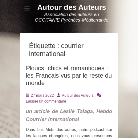
Autour des Auteurs
Association des auteurs en
OCCITANIE Pyrénées-Méditerranée
Étiquette :
courrier
international
Ploucs, chics et romantiques :
les Français vus par le reste du
monde
Posté
Auteur
27 mars 2022
Autour des Auteurs
le
Laisser un commentaire
un article de Leslie Talaga, Hebdo
Courrier International
Dans Les Mots des autres, notre podcast sur
les langues étrangères, nous vous présentons