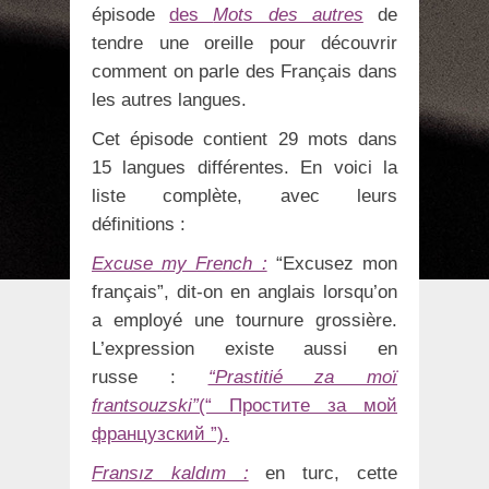
épisode
des
Mots des autres
de
tendre une oreille pour découvrir
comment on parle des Français dans
les autres langues.
Cet épisode contient 29 mots dans
15 langues différentes. En voici la
liste complète, avec leurs
définitions :
Excuse my French :
“Excusez mon
français”, dit-on en anglais lorsqu’on
a employé une tournure grossière.
L’expression existe aussi en
russe :
“Prastitié za moï
frantsouzski”
(“ Простите за мой
французский ”).
Fransız kaldım :
en turc, cette