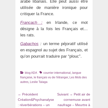
arabe libanais. Elle peut aussi être
utilisée de manière ironique pour
critiquer la France.
Francach :
en Irlande, ce mot
désigne à la fois les Français et…
les rats.
Gabachos
:
un terme péjoratif utilisé
en espagnol au sujet des Français, et
qu’on pourrait traduire par “plouc”.
Catégories
Tags
blog ADA
courrier international
,
langue
française
,
le français vu de l'étranger
,
Les Mots des
autres
,
Leslie Talaga
Navigation
Article
Article
← Précédent
Suivant →
Petit air de
de
précédent
suivant
Création&Psychanalyse
cornemuse avant
:
:
: réverbérations – un
naufrage – Meurtre à
l’article