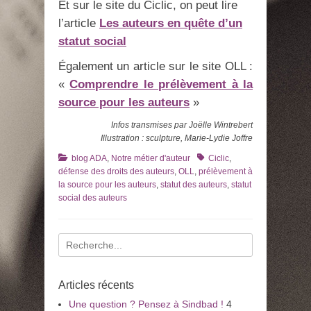
Et sur le site du Ciclic, on peut lire
l’article
Les auteurs en quête d’un
statut social
Également un article sur le site OLL :
«
Comprendre le prélèvement à la
source pour les auteurs
»
Infos transmises par Joëlle Wintrebert
Illustration : sculpture, Marie-Lydie Joffre
Catégories
Tags
blog ADA
,
Notre métier d'auteur
Ciclic
,
défense des droits des auteurs
,
OLL
,
prélèvement à
la source pour les auteurs
,
statut des auteurs
,
statut
social des auteurs
Recherche
pour
:
Articles récents
Une question ? Pensez à Sindbad !
4