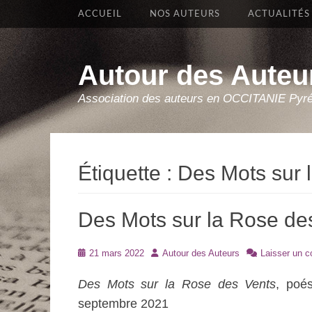
Premier Menu
Aller
ACCUEIL
NOS AUTEURS
ACTUALITÉS
au
contenu
Autour des Auteu
Association des auteurs en OCCITANIE Pyr
Étiquette :
Des Mots sur 
Des Mots sur la Rose de
Posté
Auteur
21 mars 2022
Autour des Auteurs
Laisser un 
le
Des Mots sur la Rose des Vents
, poés
septembre 2021