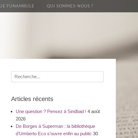
UE FUNAMBULE
QUI SOMMES-NOUS ?
Recherche
pour
:
Articles récents
Une question ? Pensez à Sindbad !
4 août
2026
De Borges à Superman : la bibliothèque
d’Umberto Eco s’ouvre enfin au public
30