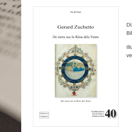
Di
Bi
Il
ve