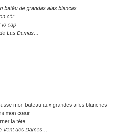
n batèu de grandas alas blancas
on còr
 lo cap
nt de Las Damas…
pousse mon bateau aux grandes ailes blanches
dans mon cœur
rner la tête
le
Vent des Dames
…