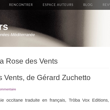
RENCONTRER
ESPACE AUTEURS
BLOG
REV
rs
énées-Méditerranée
la Rose des Vents
s Vents, de Gérard Zuchetto
commentaire
ie occitane traduite en français, Tròba Vox Editions,