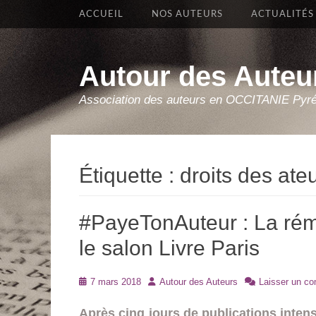
Premier Menu
Aller
ACCUEIL
NOS AUTEURS
ACTUALITÉS
au
contenu
Autour des Auteu
Association des auteurs en OCCITANIE Pyr
Étiquette :
droits des ate
#PayeTonAuteur : La rém
le salon Livre Paris
Posté
Auteur
7 mars 2018
Autour des Auteurs
Laisser un c
le
Après cinq jours de publications intensi