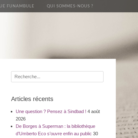
UE FUNAMBULE
QUI SOMMES-NOUS ?
Recherche
pour
:
Articles récents
Une question ? Pensez à Sindbad !
4 août
2026
De Borges à Superman : la bibliothèque
d’Umberto Eco s’ouvre enfin au public
30