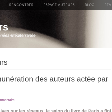
RENCONTRER
ESPACE AUTEURS
BLOG
REV
rs
énées-Méditerranée
urs
unération des auteurs actée par
ommentaire
ves sur les réseaux, le salon du livre de Paris a fini