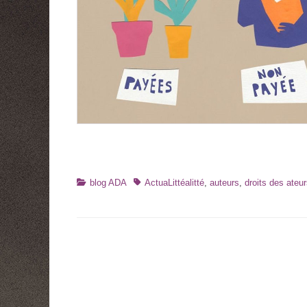
Catégories
Tags
blog ADA
ActuaLittéalitté
,
auteurs
,
droits des ateu