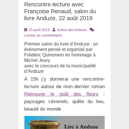
Rencontre-lecture avec
Françoise Renaud, salon du
livre Anduze, 22 août 2019
Posté
Auteur
15 août 2019
Autour des Auteurs
le
Laisser un commentaire
Premier salon du livre d’Anduze : un
événement pensé et organisé par
Frédéric Quinonero en hommage à
Michel Jeury
avec le concours de la municipalité
d’Anduze
A 15h j’y donnerai une rencontre-
lecture autour de mon dernier roman
Retrouver le goût des fleurs
:
paysages cévenols, quête du lieu,
beauté du monde