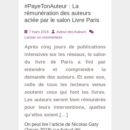
#PayeTonAuteur : La
rémunération des auteurs
actée par le salon Livre Paris
Posté
Auteur
7 mars 2018
Autour des Auteurs
le
Laisser un commentaire
Après cinq jours de publications
intensives sur les réseaux, le salon
du livre de Paris a fini par
entendre et comprendre la
demande des auteurs. Et avec eux,
celle de tous les lecteurs venus
soutenir ceux qui font les livres.
Les auteurs seront bien rémunérés
pour leurs interventions, quelles
qu’elles soient.[…]
On peut lire l’article de Nicolas Gary
(7mars 2018) sur ActuaLitté