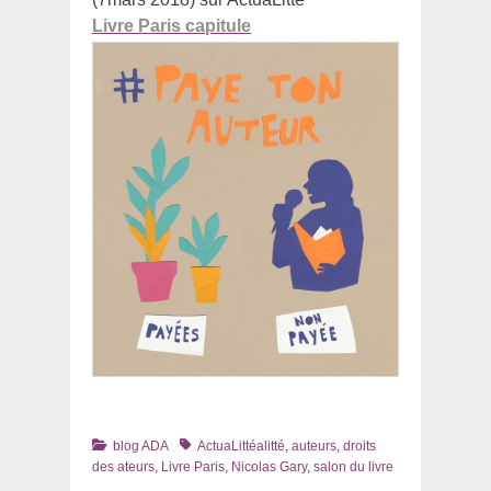
Livre Paris capitule
Catégories
Tags
blog ADA
ActuaLittéalitté
,
auteurs
,
droits
des ateurs
,
Livre Paris
,
Nicolas Gary
,
salon du livre