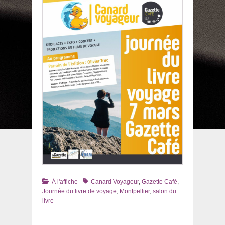
Catégories
Tags
À l'affiche
Canard Voyageur
,
Gazette Café
,
Journée du livre de voyage
,
Montpellier
,
salon du
livre