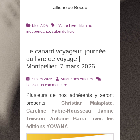
affiche de Boucq
Catégories
Tags
blog ADA
L'Autre Livre
,
librairie
indépendante
,
salon du livre
Le canard voyageur, journée
du livre de voyage |
Montpellier, 7 mars 2026
Posté
Auteur
2 mars 2026
Autour des Auteurs
le
Laisser un commentaire
Plusieurs de nos adhérents y seront
présents :
Christian Malaplate,
Caroline Fabre-Rousseau, Janine
Teisson, Antoine Barral avec les
éditions YOVANA
…