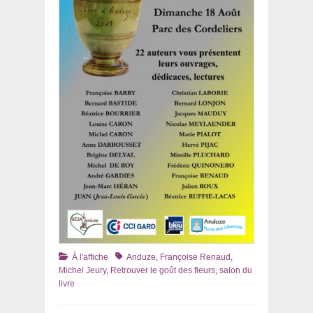
Catégories
Tags
À l'affiche
Anduze
,
Françoise Renaud
,
Michel Jeury
,
Retrouver le goût des fleurs
,
salon du
livre