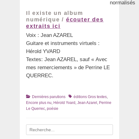
normalisés
Il existe un album
numérique /
écouter des
extraits ici
Voix : Jean AZAREL
Guitare et instruments virtuels :
Hérold YVARD
Textes: Jean AZAREL, sauf « Avec
mes remerciements » de Perrine LE
QUERREC.
Catégories
Tags
Dernières parutions
éditions Gros textes
,
Encore plus nu
,
Hérold Yvard
,
Jean Azarel
,
Perrine
Le Querrec
,
poésie
Recherche
pour