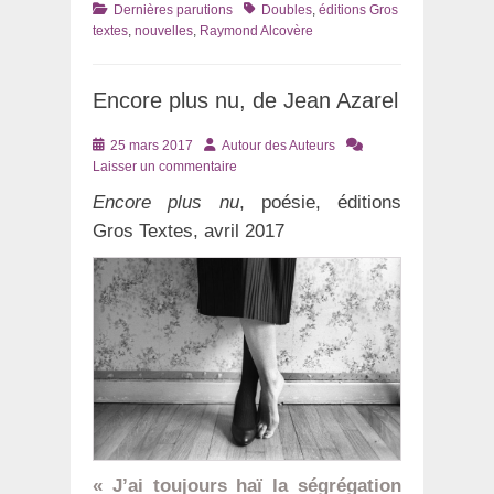
Catégories
Tags
Dernières parutions
Doubles
,
éditions Gros
textes
,
nouvelles
,
Raymond Alcovère
Encore plus nu, de Jean Azarel
Posté
Auteur
25 mars 2017
Autour des Auteurs
le
Laisser un commentaire
Encore plus nu
, poésie, éditions
Gros Textes, avril 2017
« J’ai toujours haï la ségrégation