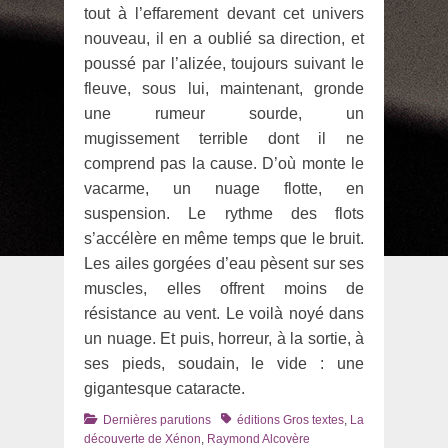
tout à l’effarement devant cet univers
nouveau, il en a oublié sa direction, et
poussé par l’alizée, toujours suivant le
fleuve, sous lui, maintenant, gronde
une rumeur sourde, un
mugissement terrible dont il ne
comprend pas la cause. D’où monte le
vacarme, un nuage flotte, en
suspension. Le rythme des flots
s’accélère en même temps que le bruit.
Les ailes gorgées d’eau pèsent sur ses
muscles, elles offrent moins de
résistance au vent. Le voilà noyé dans
un nuage. Et puis, horreur, à la sortie, à
ses pieds, soudain, le vide : une
gigantesque cataracte.
Catégories
Tags
Dernières parutions
éditions Gros textes
,
La
découverte de Xénon
,
Raymond Alcovère