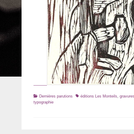
Catégories
Tags
Dernières parutions
éditions Les Monteils
,
gravure
typographie