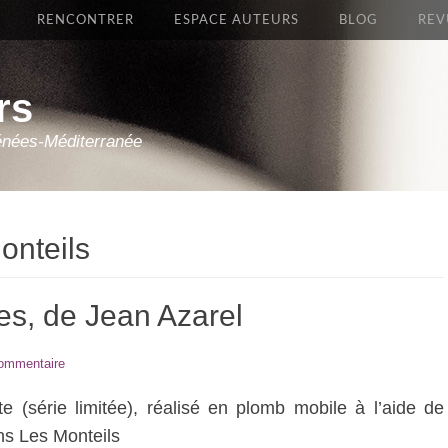
RENCONTRER
ESPACE AUTEURS
BLOG
REV
rs
énées-Méditerranée
onteils
, de Jean Azarel
commentaire
iste (série limitée), réalisé en plomb mobile à l’aide de
ns Les Monteils