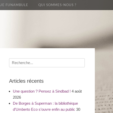
UE FUNAMBULE
QUI SOMMES-NOUS ?
Recherche
pour
:
Articles récents
Une question ? Pensez à Sindbad !
4 août
2026
De Borges à Superman : la bibliothèque
d’Umberto Eco s’ouvre enfin au public
30