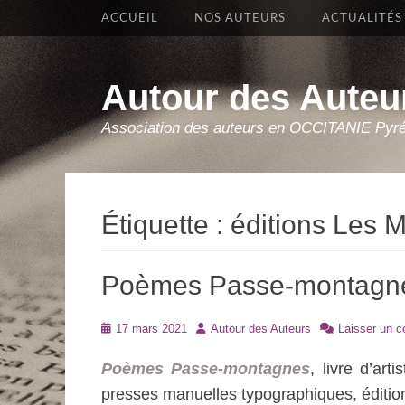
Premier Menu
Aller
ACCUEIL
NOS AUTEURS
ACTUALITÉS
au
contenu
Autour des Auteu
Association des auteurs en OCCITANIE Pyr
Étiquette :
éditions Les M
Poèmes Passe-montagnes
Posté
Auteur
17 mars 2021
Autour des Auteurs
Laisser un 
le
Poèmes Passe-montagnes
, livre d’art
presses manuelles typographiques, éditio